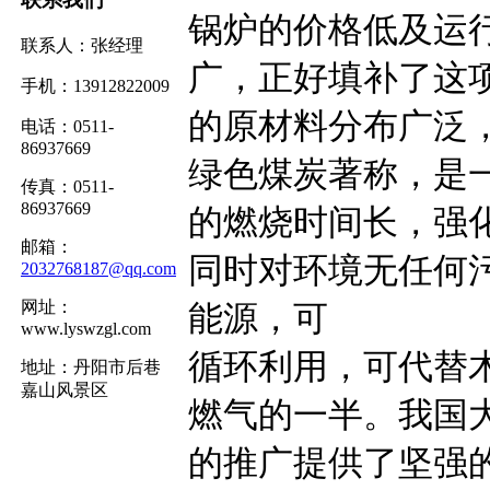
锅炉的价格低及运
联系人：张经理
广，正好填补了这
手机：13912822009
的原材料分布广泛
电话：0511-
86937669
绿色煤炭著称，是
传真：0511-
86937669
的燃烧时间长，强
邮箱：
同时对环境无任何污
2032768187@qq.com
网址：
能源，可
www.lyswzgl.com
循环利用，可代替
地址：丹阳市后巷
嘉山风景区
燃气的一半。我国
的推广提供了坚强