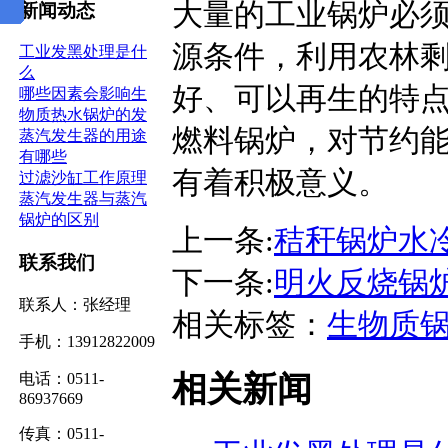
大量的工业锅炉必
新闻动态
源条件，利用农林
工业发黑处理是什
么
好、可以再生的特
哪些因素会影响生
物质热水锅炉的发
燃料锅炉，对节约
蒸汽发生器的用途
有哪些
有着积极意义。
过滤沙缸工作原理
蒸汽发生器与蒸汽
锅炉的区别
上一条:
秸秆锅炉水
联系我们
下一条:
明火反烧锅
联系人：张经理
相关标签：
生物质
手机：13912822009
相关新闻
电话：0511-
86937669
传真：0511-